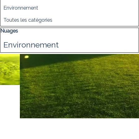
Environnement
Toutes les catégories
Sauter le bloc Nuages
Nuages
Environnement
AIDE
Engagements
Plateforme
Crée par Anaprodev
Retourner au contenu