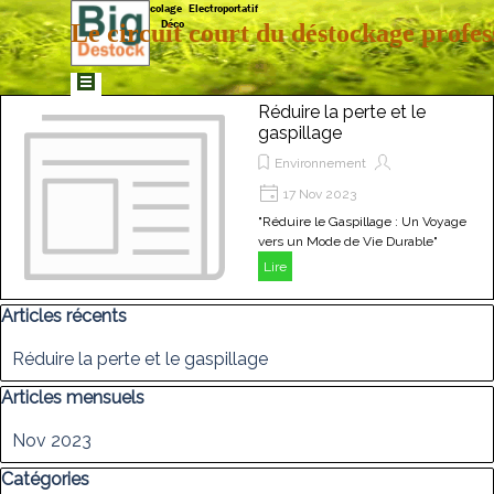
Aller au contenu
Matériaux  Bricolage  Electroportatif  
Déco
Le circuit court du déstockage profes
Sauter le menu
Réduire la perte et le
gaspillage
Environnement
17 Nov 2023
"Réduire le Gaspillage : Un Voyage
vers un Mode de Vie Durable"
Lire
Sauter le bloc Articles récents
Articles récents
Réduire la perte et le gaspillage
Sauter le bloc Articles mensuels
Articles mensuels
Nov 2023
Sauter le bloc Catégories
Catégories