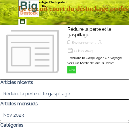
Aller au contenu
Matériaux  Bricolage  Electroportatif  
Déco
Le circuit court du déstockage profes
Sauter le menu
Réduire la perte et le
gaspillage
Environnement
17 Nov 2023
"Réduire le Gaspillage : Un Voyage
vers un Mode de Vie Durable"
Lire
Sauter le bloc Articles récents
Articles récents
Réduire la perte et le gaspillage
Sauter le bloc Articles mensuels
Articles mensuels
Nov 2023
Sauter le bloc Catégories
Catégories