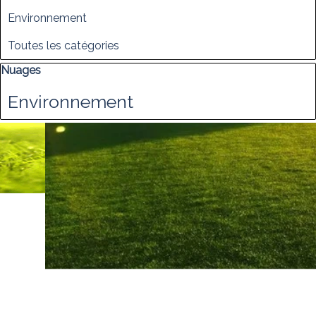
Environnement
Toutes les catégories
Sauter le bloc Nuages
Nuages
Environnement
AIDE
Engagements
Plateforme
Crée par Anaprodev
Retourner au contenu