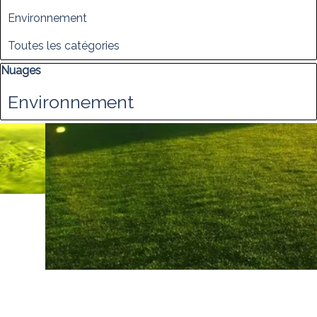
Environnement
Toutes les catégories
Sauter le bloc Nuages
Nuages
Environnement
AIDE
Engagements
Plateforme
Crée par Anaprodev
Retourner au contenu