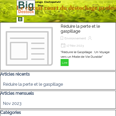
Aller au contenu
Matériaux  Bricolage  Electroportatif  
Déco
Le circuit court du déstockage profes
Sauter le menu
Réduire la perte et le
gaspillage
Environnement
17 Nov 2023
"Réduire le Gaspillage : Un Voyage
vers un Mode de Vie Durable"
Lire
Sauter le bloc Articles récents
Articles récents
Réduire la perte et le gaspillage
Sauter le bloc Articles mensuels
Articles mensuels
Nov 2023
Sauter le bloc Catégories
Catégories