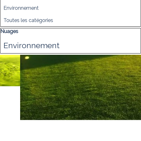
Environnement
Toutes les catégories
Sauter le bloc Nuages
Nuages
Environnement
AIDE
Engagements
Plateforme
Crée par Anaprodev
Retourner au contenu