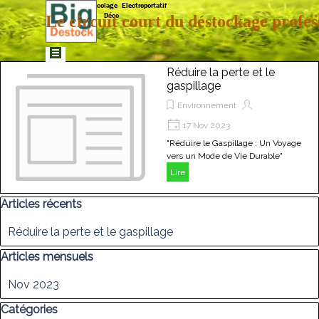
Aller au contenu
Matériaux  Bricolage  Electroportatif  
Déco
Le circuit court du déstockage profes
Sauter le menu
Réduire la perte et le
gaspillage
Environnement
17 Nov 2023
"Réduire le Gaspillage : Un Voyage
vers un Mode de Vie Durable"
Lire
Sauter le bloc Articles récents
Articles récents
Réduire la perte et le gaspillage
Sauter le bloc Articles mensuels
Articles mensuels
Nov 2023
Sauter le bloc Catégories
Catégories